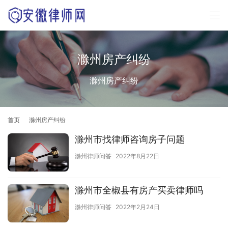
滁州房产纠纷
滁州房产纠纷
首页
滁州房产纠纷
滁州市找律师咨询房子问题
滁州律师问答
2022年8月22日
滁州市全椒县有房产买卖律师吗
滁州律师问答
2022年2月24日