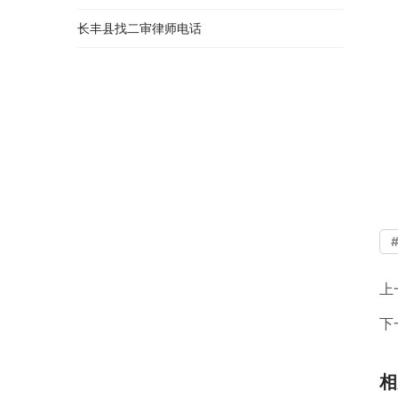
长丰县找二审律师电话
上
下
相