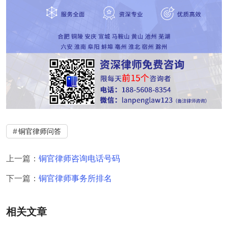
铜官律师问答
上一篇：
铜官律师咨询电话号码
下一篇：
铜官律师事务所排名
相关文章