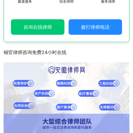
极速服务
知名律师
服务保障
咨询在线律师
拨打律师电话
铜官律师咨询免费24小时在线