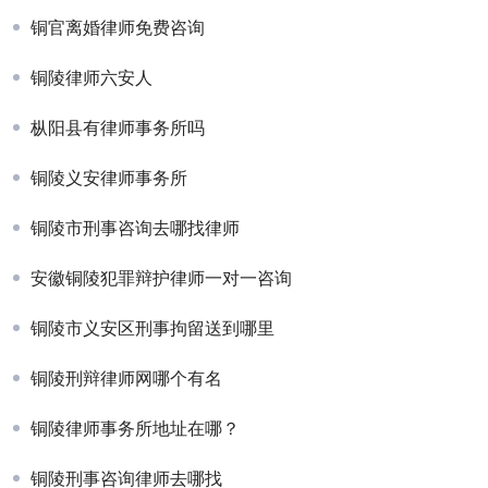
铜官离婚律师免费咨询
铜陵律师六安人
枞阳县有律师事务所吗
铜陵义安律师事务所
铜陵市刑事咨询去哪找律师
安徽铜陵犯罪辩护律师一对一咨询
铜陵市义安区刑事拘留送到哪里
铜陵刑辩律师网哪个有名
铜陵律师事务所地址在哪？
铜陵刑事咨询律师去哪找