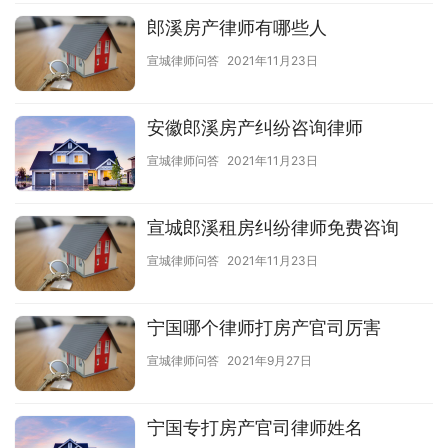
郎溪房产律师有哪些人
宣城律师问答
2021年11月23日
安徽郎溪房产纠纷咨询律师
宣城律师问答
2021年11月23日
宣城郎溪租房纠纷律师免费咨询
宣城律师问答
2021年11月23日
宁国哪个律师打房产官司厉害
宣城律师问答
2021年9月27日
宁国专打房产官司律师姓名