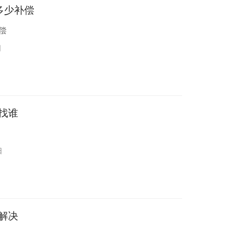
多少补偿
偿
日
找谁
日
解决