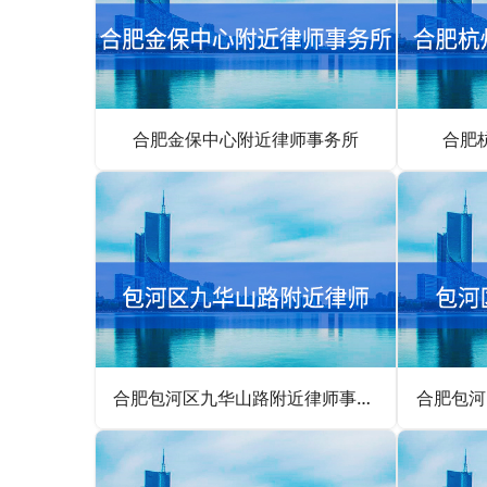
合肥金保中心附近律师事务所
合肥
合肥包河区九华山路附近律师事务所
合肥包河