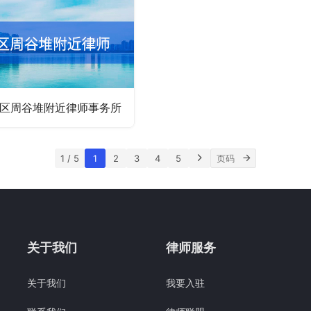
区周谷堆附近律师事务所
1 / 5
1
2
3
4
5
关于我们
律师服务
关于我们
我要入驻