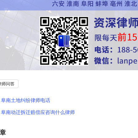
律师问答
：
阜南土地纠纷律师电话
：
阜南动迁拆迁赔偿应咨询什么律师
章