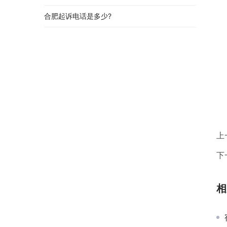
合肥起诉电话是多少?
上
下
相