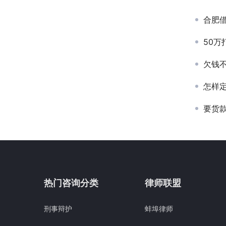
合肥
50
欠钱
怎样
要货
热门咨询分类
律师联盟
刑事辩护
蚌埠律师