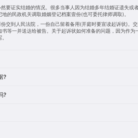
，必然要证实结婚的情况。很多当事人因为结婚多年结婚证遗失或
地的民政机关调取婚姻登记档案壹份(也可委托律师调取)。
两份交到人民法院，一份自己留着备用(开庭时要宣读起诉状)。
知书等一并送达给被告。关于起诉状如何准备的问题，因为作为
写。
据?
吗?