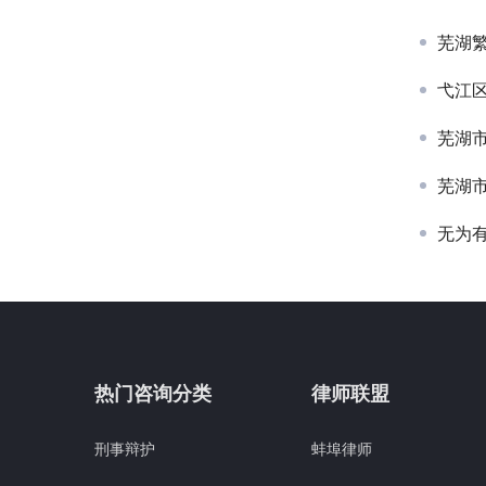
芜湖
弋江
芜湖
芜湖
无为
热门咨询分类
律师联盟
刑事辩护
蚌埠律师