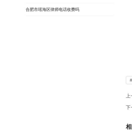
合肥市瑶海区律师电话收费吗
上
下
相