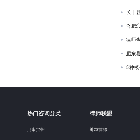
长丰
合肥
律师
肥东
5种
热门咨询分类
律师联盟
刑事辩护
蚌埠律师