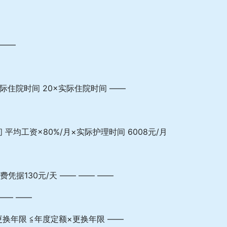
 ——
实际住院时间 20×实际住院时间 ——
平均工资×80%/月×实际护理时间 6008元/月
凭据130元/天 —— —— ——
—— ——
更换年限 ≦年度定额×更换年限 ——