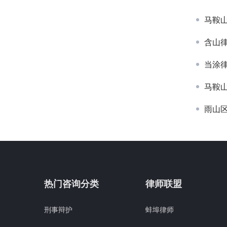
马鞍
含山
当涂
马鞍
雨山
热门咨询分类
律师联盟
刑事辩护
蚌埠律师