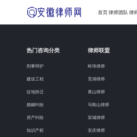
首页
律师团队
律
热门咨询分类
律师联盟
刑事辩护
蚌埠律师
建设工程
芜湖律师
征地拆迁
黄山律师
婚姻纠纷
马鞍山律师
房产纠纷
宣城律师
知识产权
安庆律师