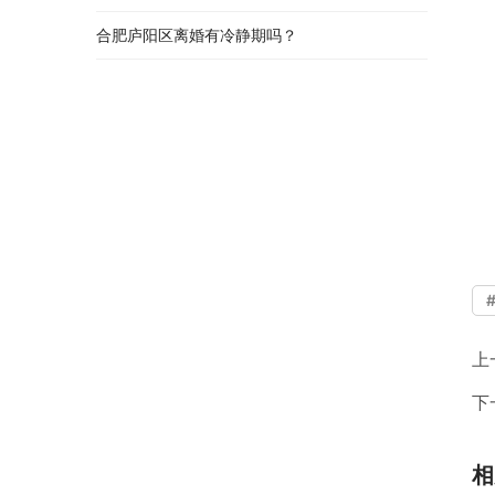
合肥庐阳区离婚有冷静期吗？
上
下
相