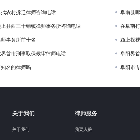
县找农村拆迁律师咨询电话
阜南县
颍上县西三十铺镇律师事务所咨询电话
在阜南
律师事务所前十名
颍上探
找界首市刑事取保候审律师电话
阜阳界
有知名的律师吗
阜阳市
关于我们
律师服务
关于我们
我要入驻