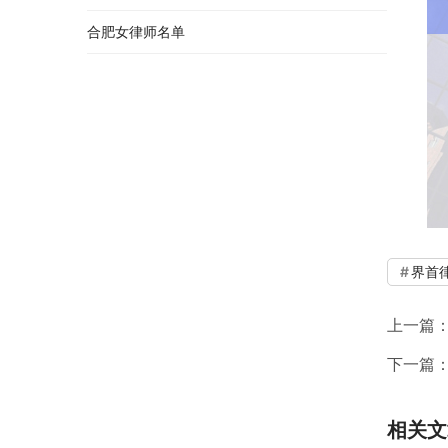
合肥女律师名单
界首
上一篇
下一篇
相关文