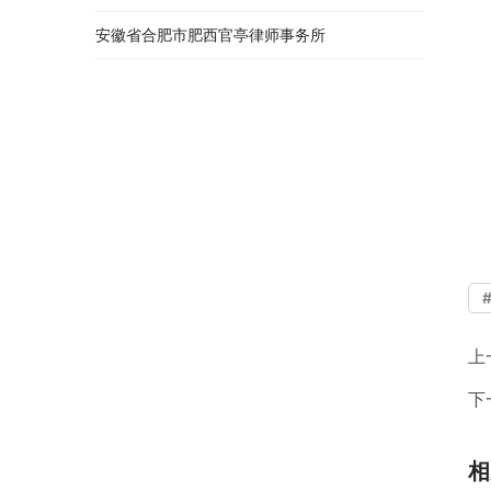
安徽省合肥市肥西官亭律师事务所
上
下
相