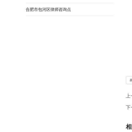
合肥市包河区律师咨询点
上
下
相